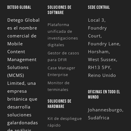
DETEGO GLOBAL
SOLUCIONES DE
SEDE CENTRAL
SOFTWARE
Detego Global
Local 3,
Plataforma
es el nombre
Foundry
unificada de
comercial de
Court,
investigaciones
Mobile
Foundry Lane,
digitales
Content
Horsham,
Gestor de casos
Management
West Sussex,
para DFIR
Solutions
RH13 5PY,
Case Manager
Enterprise
(MCMS)
Reino Unido
Limited
, una
Monitor de
terminales
empresa
OFICINAS EN TODO EL
MUNDO
británica que
SOLUCIONES DE
desarrolla
HARDWARE
Johannesburgo,
soluciones
Sudáfrica
Kit de despliegue
galardonadas
rápido
de análisis