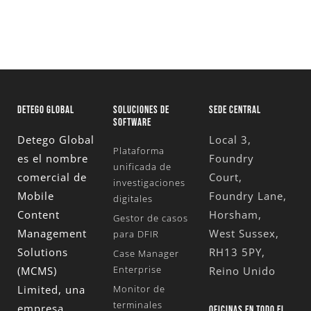
DETEGO GLOBAL
SOLUCIONES DE
SEDE CENTRAL
SOFTWARE
Detego Global
Local 3,
Plataforma
es el nombre
Foundry
unificada de
comercial de
Court,
investigaciones
Mobile
Foundry Lane,
digitales
Content
Horsham,
Gestor de casos
Management
West Sussex,
para DFIR
Solutions
RH13 5PY,
Case Manager
Enterprise
(MCMS)
Reino Unido
Limited
, una
Monitor de
terminales
empresa
OFICINAS EN TODO EL