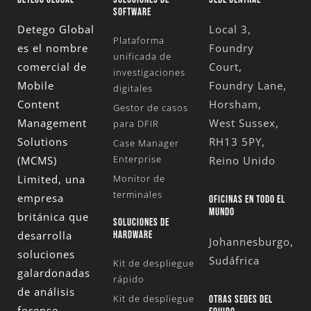
SOFTWARE
Detego Global
Local 3,
Plataforma
es el nombre
Foundry
unificada de
comercial de
Court,
investigaciones
Mobile
Foundry Lane,
digitales
Content
Horsham,
Gestor de casos
Management
West Sussex,
para DFIR
Solutions
RH13 5PY,
Case Manager
Enterprise
(MCMS)
Reino Unido
Limited
, una
Monitor de
terminales
empresa
OFICINAS EN TODO EL
MUNDO
británica que
SOLUCIONES DE
desarrolla
HARDWARE
Johannesburgo,
soluciones
Sudáfrica
Kit de despliegue
galardonadas
rápido
de análisis
Kit de despliegue
OTRAS SEDES DEL
forense