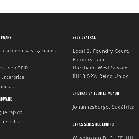
FTWARE
SEDE CENTRAL
ficada de investigaciones
Local 3, Foundry Court,
Foundry Lane,
Horsham, West Sussex,
os para DFIR
RH13 5PY, Reino Unido
 Enterprise
rminales
OFICINAS EN TODO EL MUNDO
ARDWARE
Johannesburgo, Sudáfrica
egue rápido
gue militar
OTRAS SEDES DEL EQUIPO
Washington D. C., EE. UU.