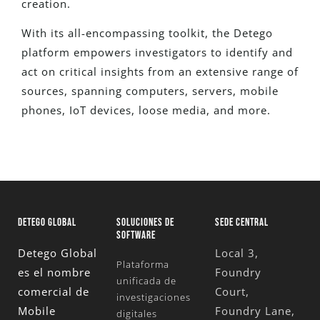
creation.
With its all-encompassing toolkit, the Detego
platform empowers investigators to identify and
act on critical insights from an extensive range of
sources, spanning computers, servers, mobile
phones, IoT devices, loose media, and more.
DETEGO GLOBAL
SOLUCIONES DE
SEDE CENTRAL
SOFTWARE
Detego Global
Local 3,
Plataforma
es el nombre
Foundry
unificada de
comercial de
Court,
investigaciones
Mobile
Foundry Lane,
digitales