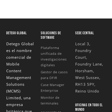
DETEGO GLOBAL
SOLUCIONES DE
SEDE CENTRAL
SOFTWARE
Detego Global
Local 3,
Plataforma
es el nombre
Foundry
unificada de
comercial de
Court,
investigaciones
Mobile
Foundry Lane,
digitales
Content
Horsham,
Gestor de casos
Management
West Sussex,
para DFIR
Solutions
RH13 5PY,
Case Manager
Enterprise
(MCMS)
Reino Unido
Limited
, una
Monitor de
terminales
empresa
OFICINAS EN TODO EL
MUNDO
británica que