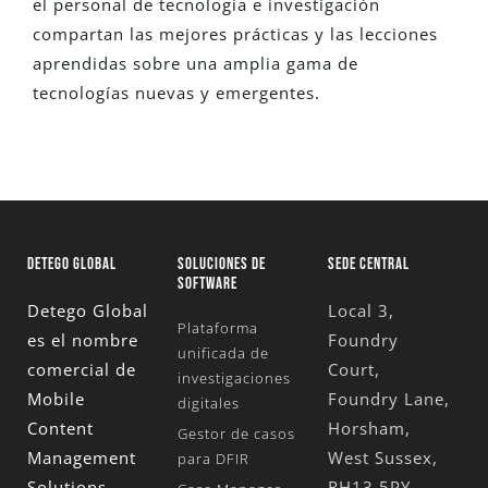
el personal de tecnología e investigación
compartan las mejores prácticas y las lecciones
aprendidas sobre una amplia gama de
tecnologías nuevas y emergentes.
DETEGO GLOBAL
SOLUCIONES DE
SEDE CENTRAL
SOFTWARE
Detego Global
Local 3,
Plataforma
es el nombre
Foundry
unificada de
comercial de
Court,
investigaciones
Mobile
Foundry Lane,
digitales
Content
Horsham,
Gestor de casos
Management
West Sussex,
para DFIR
Solutions
RH13 5PY,