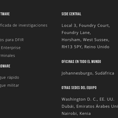
FTWARE
SEDE CENTRAL
ficada de investigaciones
Local 3, Foundry Court,
Foundry Lane,
Horsham, West Sussex,
os para DFIR
RH13 5PY, Reino Unido
 Enterprise
rminales
OFICINAS EN TODO EL MUNDO
ARDWARE
Johannesburgo, Sudáfrica
egue rápido
gue militar
OTRAS SEDES DEL EQUIPO
Washington D. C., EE. UU.
Dubái, Emiratos Árabes Un
Nairobi, Kenia