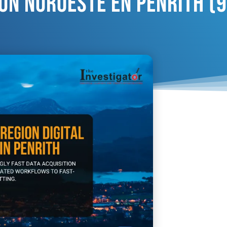
ión Noroeste En Penrith (