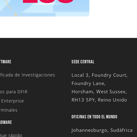
FTWARE
SEDE CENTRAL
ficada de investigaciones
Local 3, Foundry Court,
Foundry Lane,
Horsham, West Sussex,
os para DFIR
RH13 5PY, Reino Unido
 Enterprise
rminales
OFICINAS EN TODO EL MUNDO
ARDWARE
Johannesburgo, Sudáfrica
egue rápido