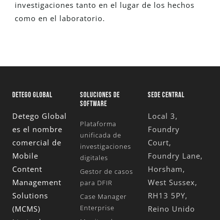
investigaciones tanto en el lugar de los hechos
como en el laboratorio.
DETEGO GLOBAL
SOLUCIONES DE
SEDE CENTRAL
SOFTWARE
Detego Global
Local 3,
Plataforma
es el nombre
Foundry
unificada de
comercial de
Court,
investigaciones
Mobile
Foundry Lane,
digitales
Content
Horsham,
Gestor de casos
Management
West Sussex,
para DFIR
Solutions
RH13 5PY,
Case Manager
Enterprise
(MCMS)
Reino Unido