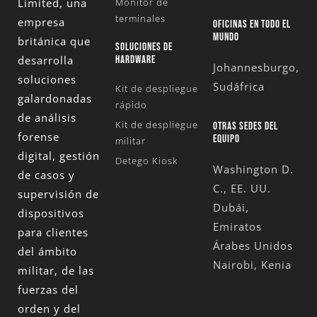
Limited
, una
Monitor de
terminales
empresa
OFICINAS EN TODO EL
MUNDO
británica que
SOLUCIONES DE
desarrolla
HARDWARE
Johannesburgo,
soluciones
Sudáfrica
Kit de despliegue
galardonadas
rápido
de análisis
Kit de despliegue
OTRAS SEDES DEL
forense
EQUIPO
militar
digital, gestión
Detego Kiosk
Washington D.
de casos y
C., EE. UU.
supervisión de
Dubái,
dispositivos
Emiratos
para clientes
Árabes Unidos
del ámbito
Nairobi, Kenia
militar, de las
fuerzas del
orden y del