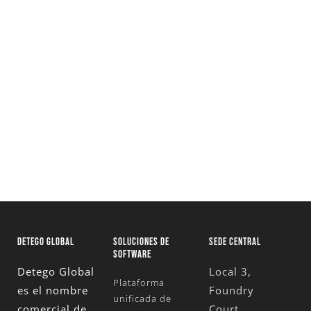
Solicita una versión de prueba
totalmente funcional y descubre cómo
nuestras soluciones pueden transformar
tus investigaciones
Solicita Una Prueba Gratuita
DETEGO GLOBAL
SOLUCIONES DE
SEDE CENTRAL
SOFTWARE
Detego Global
Local 3,
Plataforma
es el nombre
Foundry
unificada de
comercial de
Court,