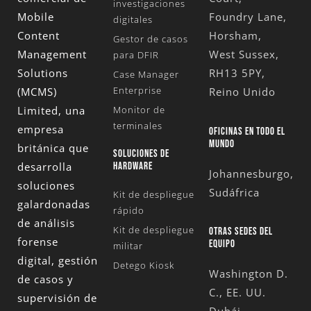
investigaciones
Mobile
Foundry Lane,
digitales
Content
Horsham,
Gestor de casos
Management
West Sussex,
para DFIR
Solutions
RH13 5PY,
Case Manager
Enterprise
(MCMS)
Reino Unido
Limited
, una
Monitor de
terminales
empresa
OFICINAS EN TODO EL
MUNDO
británica que
SOLUCIONES DE
desarrolla
HARDWARE
Johannesburgo,
soluciones
Sudáfrica
Kit de despliegue
galardonadas
rápido
de análisis
Kit de despliegue
OTRAS SEDES DEL
forense
EQUIPO
militar
digital, gestión
Detego Kiosk
Washington D.
de casos y
C., EE. UU.
supervisión de