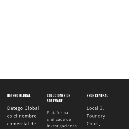
Solicita una versión de prueba
totalmente funcional y descubre cómo
nuestras soluciones pueden transformar
tus investigaciones
Solicita Una Prueba Gratuita
DETEGO GLOBAL
SOLUCIONES DE
SEDE CENTRAL
SOFTWARE
Detego Global
Local 3,
Plataforma
es el nombre
Foundry
unificada de
comercial de
Court,
investigaciones