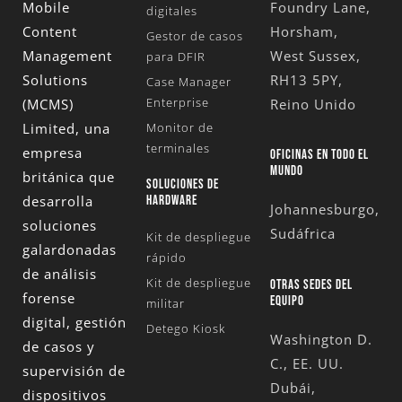
Mobile
Foundry Lane,
digitales
Content
Horsham,
Gestor de casos
Management
West Sussex,
para DFIR
Solutions
RH13 5PY,
Case Manager
Enterprise
(MCMS)
Reino Unido
Limited
, una
Monitor de
terminales
empresa
OFICINAS EN TODO EL
MUNDO
británica que
SOLUCIONES DE
desarrolla
HARDWARE
Johannesburgo,
soluciones
Sudáfrica
Kit de despliegue
galardonadas
rápido
de análisis
Kit de despliegue
OTRAS SEDES DEL
forense
EQUIPO
militar
digital, gestión
Detego Kiosk
Washington D.
de casos y
C., EE. UU.
supervisión de
Dubái,
dispositivos