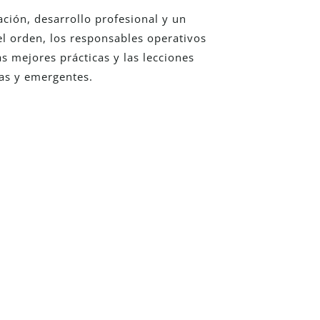
ción, desarrollo profesional y un
el orden, los responsables operativos
s mejores prácticas y las lecciones
as y emergentes.
Detego?
onal y descubre cómo nuestras
 investigaciones
atuita