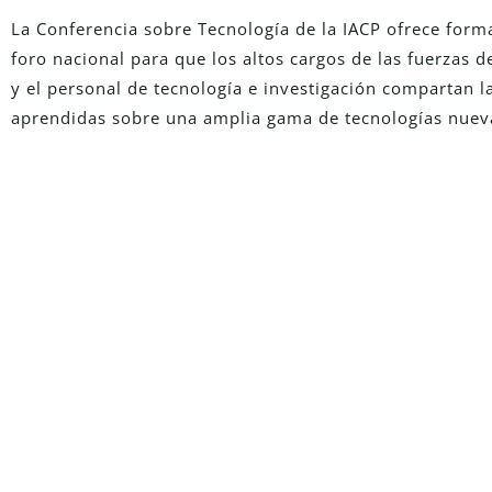
La Conferencia sobre Tecnología de la IACP ofrece forma
foro nacional para que los altos cargos de las fuerzas d
y el personal de tecnología e investigación compartan la
aprendidas sobre una amplia gama de tecnologías nuev
¿Eres Nuevo En 
Solicita una versión de prueba totalmente funci
soluciones pueden transformar tus
Solicita Una Prueba Gr