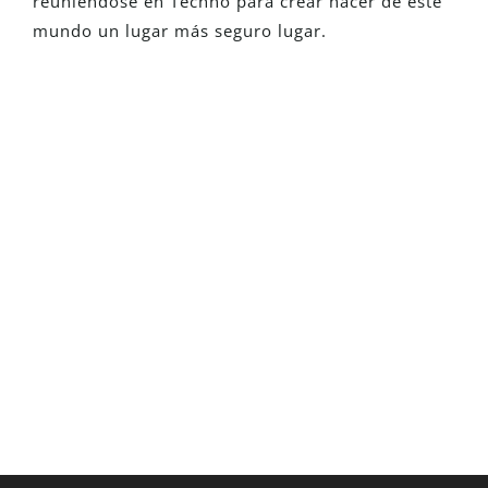
reuniéndose en Techno
para
crear
hacer de este
mundo
un
lugar más seguro
lugar
.
¿Eres Nuevo En Detego?
Solicita una versión de prueba
totalmente funcional y descubre cómo
nuestras soluciones pueden transformar
tus investigaciones
Solicita Una Prueba Gratuita