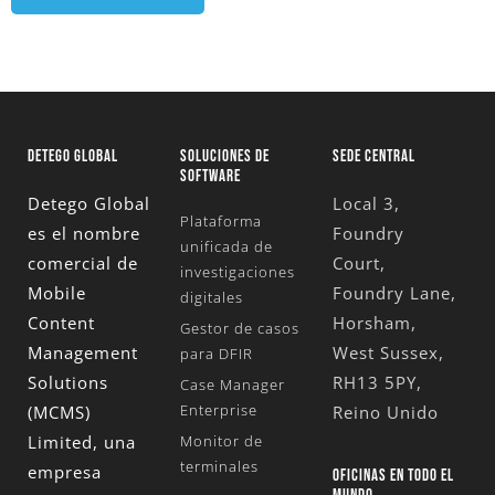
DETEGO GLOBAL
SOLUCIONES DE
SEDE CENTRAL
SOFTWARE
Detego Global
Local 3,
Plataforma
es el nombre
Foundry
unificada de
comercial de
Court,
investigaciones
Mobile
Foundry Lane,
digitales
Content
Horsham,
Gestor de casos
Management
West Sussex,
para DFIR
Solutions
RH13 5PY,
Case Manager
Enterprise
(MCMS)
Reino Unido
Limited
, una
Monitor de
terminales
empresa
OFICINAS EN TODO EL