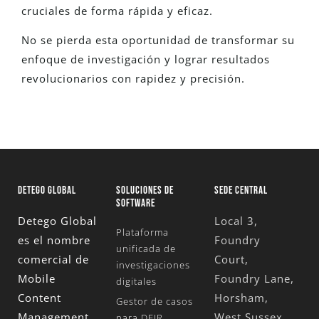
cruciales de forma rápida y eficaz.
No se pierda esta oportunidad de transformar su
enfoque de investigación y lograr resultados
revolucionarios con rapidez y precisión.
DETEGO GLOBAL
SOLUCIONES DE
SEDE CENTRAL
SOFTWARE
Detego Global
Local 3,
Plataforma
es el nombre
Foundry
unificada de
comercial de
Court,
investigaciones
Mobile
Foundry Lane,
digitales
Content
Horsham,
Gestor de casos
Management
West Sussex,
para DFIR