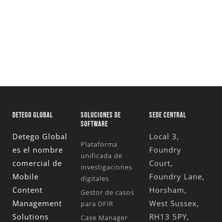
Solicita Una Prueba Gratuita
DETEGO GLOBAL
SOLUCIONES DE
SEDE CENTRAL
SOFTWARE
Detego Global
Local 3,
Plataforma
es el nombre
Foundry
unificada de
comercial de
Court,
investigaciones
Mobile
Foundry Lane,
digitales
Content
Horsham,
Gestor de casos
Management
West Sussex,
para DFIR
Solutions
RH13 5PY,
Case Manager