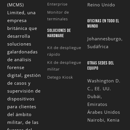
Enterprise
(MCMS)
Reino Unido
Limited
, una
Monitor de
terminales
empresa
OFICINAS EN TODO EL
MUNDO
británica que
SOLUCIONES DE
desarrolla
HARDWARE
Johannesburgo,
soluciones
Sudáfrica
Kit de despliegue
galardonadas
rápido
de análisis
Kit de despliegue
OTRAS SEDES DEL
forense
EQUIPO
militar
digital, gestión
Detego Kiosk
Washington D.
de casos y
C., EE. UU.
supervisión de
Dubái,
dispositivos
Emiratos
para clientes
Árabes Unidos
del ámbito
Nairobi, Kenia
militar, de las
fuerzas del