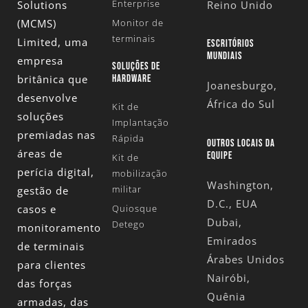
Enterprise
Solutions
Reino Unido
(MCMS)
Monitor de
terminais
Limited
, uma
ESCRITÓRIOS
MUNDIAIS
empresa
SOLUÇÕES DE
britânica que
HARDWARE
Joanesburgo,
desenvolve
África do Sul
Kit de
soluções
Implantação
premiadas nas
Rápida
OUTROS LOCAIS DA
áreas de
EQUIPE
Kit de
perícia digital,
mobilização
Washington,
militar
gestão de
D.C., EUA
casos e
Quiosque
Dubai,
Detego
monitoramento
Emirados
de terminais
Árabes Unidos
para clientes
Nairóbi,
das forças
Quênia
armadas, das