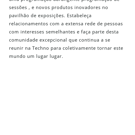
sessões
,
e novos produtos inovadores no
pavilhão de exposições.
Estabeleça
relacionamentos
com
a extensa rede de pessoas
com interesses semelhantes e faça parte desta
comunidade excepcional que continua a se
reunir na Techno
para
coletivamente
tornar este
mundo
um
lugar
lugar
.
É Novo No Detego?
Solicite uma versão de avaliação
totalmente funcional e veja como
nossas soluções podem transformar
suas investigações