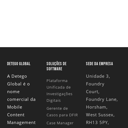
Solicite Uma Versão De
Avaliação
DETEGO GLOBAL
SOLUÇÕES DE
SEDE DA EMPRESA
SOFTWARE
A Detego
Unidade 3,
Plataforma
Global é o
Foundry
Unificada de
nome
Court,
Investigações
comercial da
Foundry Lane,
Digitais
Mobile
Horsham,
Gerente de
Content
West Sussex,
Casos para DFIR
Management
RH13 5PY,
Case Manager