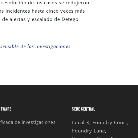
 resolución de los casos se redujeron
os incidentes hasta cinco veces más
a de alertas y escalado de Detego
sensible de las investigaciones
FTWARE
SEDE CENTRAL
ficada de investigaciones
Local 3, Foundry Court,
Foundry Lane,