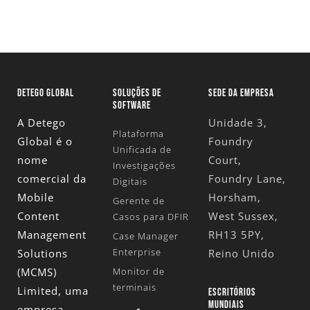
DETEGO GLOBAL
SOLUÇÕES DE
SEDE DA EMPRESA
SOFTWARE
A Detego
Unidade 3,
Plataforma
Global é o
Foundry
Unificada de
nome
Court,
Investigações
comercial da
Foundry Lane,
Digitais
Mobile
Horsham,
Gerente de
Content
West Sussex,
Casos para DFIR
Management
RH13 5PY,
Case Manager
Enterprise
Solutions
Reino Unido
(MCMS)
Monitor de
terminais
Limited
, uma
ESCRITÓRIOS
MUNDIAIS
empresa