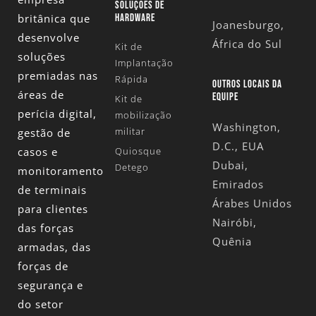
SOLUÇÕES DE
britânica que
HARDWARE
Joanesburgo,
desenvolve
África do Sul
Kit de
soluções
Implantação
premiadas nas
Rápida
OUTROS LOCAIS DA
áreas de
EQUIPE
Kit de
perícia digital,
mobilização
Washington,
militar
gestão de
D.C., EUA
casos e
Quiosque
Dubai,
Detego
monitoramento
Emirados
de terminais
Árabes Unidos
para clientes
Nairóbi,
das forças
Quênia
armadas, das
forças de
segurança e
do setor