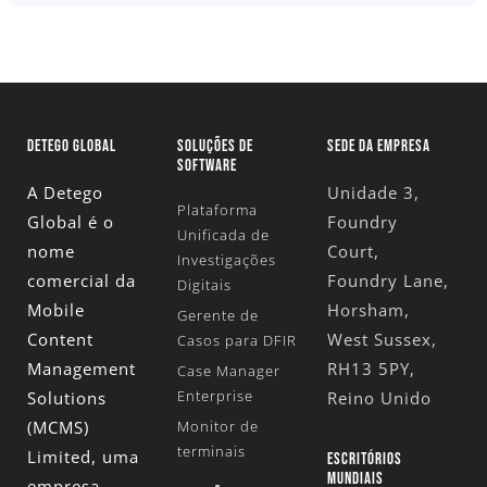
DETEGO GLOBAL
SOLUÇÕES DE
SEDE DA EMPRESA
SOFTWARE
A Detego
Unidade 3,
Plataforma
Global é o
Foundry
Unificada de
nome
Court,
Investigações
comercial da
Foundry Lane,
Digitais
Mobile
Horsham,
Gerente de
Content
West Sussex,
Casos para DFIR
Management
RH13 5PY,
Case Manager
Enterprise
Solutions
Reino Unido
(MCMS)
Monitor de
terminais
Limited
, uma
ESCRITÓRIOS
MUNDIAIS
empresa