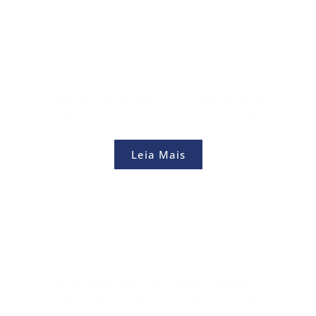
Invertendo a tendência dos crimes contra a
vida selvagem com as ferramentas de
perícia digital de ponta da Detego Global
Leia Mais
Velocidade essencial para missões: a
opinião de um veterano de operações