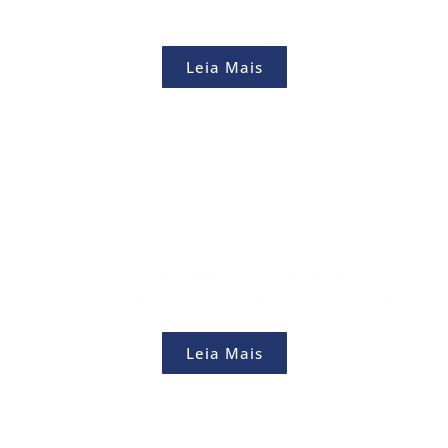
operações cibernéticas mais eficazes
Leia Mais
Como os recursos mais recentes da Detego
estão auxiliando os investigadores da ICAC
Leia Mais