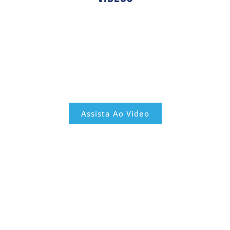
Detego Ultimate: DFIR de ponta a ponta
mais rápido por meio de uma plataforma
unificada
Assista Ao Vídeo
Conheça o Ballistic Imager — a ferramenta