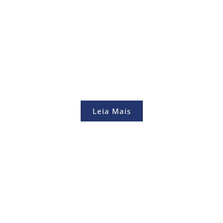
Investigações forenses digitais rápidas em
qualquer lugar com os kits de implantação
móvel da Detego Global
Leia Mais
Protegendo as organizações contra