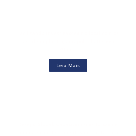
Facilitando investigações no local com os
kits de implantação rápida da Detego
Global
Leia Mais
Detego Global: Capacitando as forças de
combate com ferramentas de ponta para