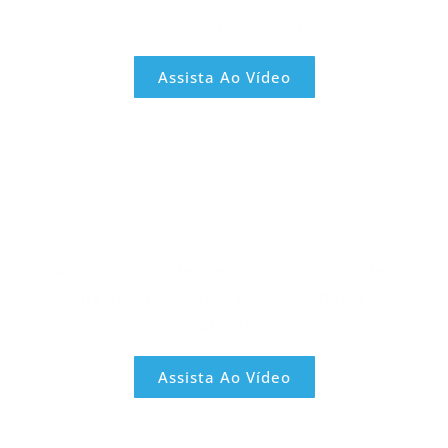
provas, investigações e riscos
Assista Ao Vídeo
Apresentação do produto: Por dentro dos
kits de implantação rápida da Detego
Global
Assista Ao Vídeo