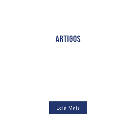
Artigos
Protegendo os investigadores da ICAC: o
compromisso da Detego Global com o bem-
estar mental
Leia Mais