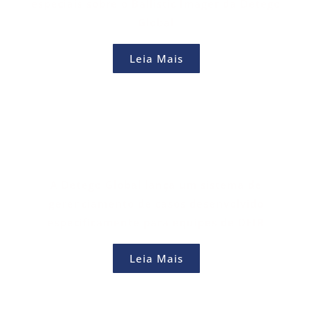
especiais sobre o Ballistic Imager da Detego
Global
Leia Mais
A Detego Global lança um sistema de
gerenciamento de casos desenvolvido
especificamente para equipes de DFIR
Leia Mais