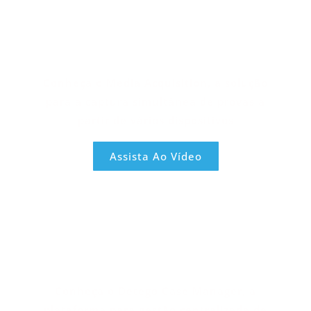
Conheça o Media Acquisition, a solução
para a captura simultânea de provas a
partir de vários dispositivos
Assista Ao Vídeo
Conheça o Detego Case Manager, a
plataforma para gestão centralizada de