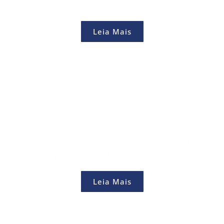
Global
Leia Mais
Transformando o eDiscovery e as
investigações jurídicas com as ferramentas
de perícia digital da Detego Global
Leia Mais