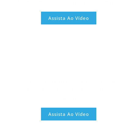
de imagem forense mais rápida do mundo
Assista Ao Vídeo
Conheça o Field Triage, a ferramenta que
identifica dispositivos ligados a crimes em
segundos
Assista Ao Vídeo