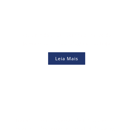
Acelerando a luta contra o tráfico de
pessoas com a tecnologia da Detego
Leia Mais
Transformando a gestão de infratores com
as aclamadas ferramentas DFIR da Detego