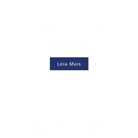
Sua análise forense, do seu jeito:
implantação flexível para resultados em
tempo real
Leia Mais
Reforçando a segurança nas fronteiras com
a tecnologia de ponta em perícia digital da