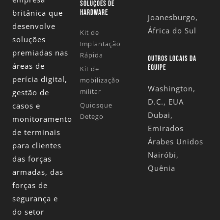
SOLUÇÕES DE
britânica que
HARDWARE
Joanesburgo,
desenvolve
África do Sul
Kit de
soluções
Implantação
premiadas nas
Rápida
OUTROS LOCAIS DA
áreas de
EQUIPE
Kit de
perícia digital,
mobilização
Washington,
militar
gestão de
D.C., EUA
casos e
Quiosque
Dubai,
Detego
monitoramento
Emirados
de terminais
Árabes Unidos
para clientes
Nairóbi,
das forças
Quênia
armadas, das
forças de
segurança e
do setor