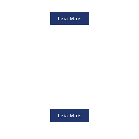
Detego Global
Leia Mais
Na trilha digital: como as equipes de
aplicação da lei podem usar o Detego para
construir casos mais sólidos com maior
rapidez
Leia Mais