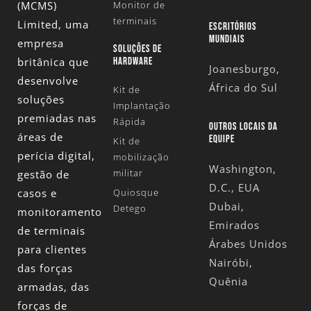
(MCMS)
Monitor de
terminais
Limited
, uma
ESCRITÓRIOS
MUNDIAIS
empresa
SOLUÇÕES DE
britânica que
HARDWARE
Joanesburgo,
desenvolve
África do Sul
Kit de
soluções
Implantação
premiadas nas
Rápida
OUTROS LOCAIS DA
áreas de
EQUIPE
Kit de
perícia digital,
mobilização
Washington,
militar
gestão de
D.C., EUA
casos e
Quiosque
Dubai,
Detego
monitoramento
Emirados
de terminais
Árabes Unidos
para clientes
Nairóbi,
das forças
Quênia
armadas, das
forças de