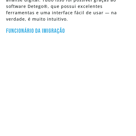
software Detego®, que possui excelentes
ferramentas e uma interface fácil de usar — na
verdade, é muito intuitivo.
Funcionário da Imigração
Veja Como O Detego Pode Ajudar
Você
Solicite uma versão de avaliação totalmente
funcional por 30 dias da nossa Plataforma
Unificada de Perícia Digital