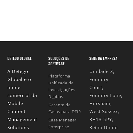
Solicite Uma Versão De Avaliação
DETEGO GLOBAL
SOLUÇÕES DE
SEDE DA EMPRESA
SOFTWARE
A Detego
Unidade 3,
Plataforma
Global é o
Foundry
Unificada de
nome
Court,
Investigações
comercial da
Foundry Lane,
Digitais
Mobile
Horsham,
Gerente de
Content
West Sussex,
Casos para DFIR
Management
RH13 5PY,
Case Manager
Enterprise
Solutions
Reino Unido