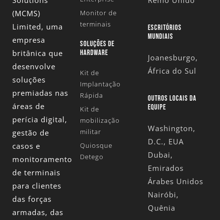
(MCMS)
Monitor de
terminais
Limited
, uma
ESCRITÓRIOS
MUNDIAIS
empresa
SOLUÇÕES DE
britânica que
HARDWARE
Joanesburgo,
desenvolve
África do Sul
Kit de
soluções
Implantação
premiadas nas
Rápida
OUTROS LOCAIS DA
áreas de
EQUIPE
Kit de
perícia digital,
mobilização
Washington,
militar
gestão de
D.C., EUA
casos e
Quiosque
Dubai,
Detego
monitoramento
Emirados
de terminais
Árabes Unidos
para clientes
Nairóbi,
das forças
Quênia
armadas, das