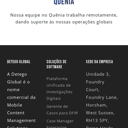
Quênia
Nossa equipe no Quênia trabalha remotamente,
dando suporte às nossas operações globais
DETEGO GLOBAL
SOLUÇÕES DE
SEDE DA EMPRESA
SOFTWARE
A Detego
Unidade 3,
Plataforma
Global é o
Foundry
Unificada de
nome
Court,
Investigações
comercial da
Foundry Lane,
Digitais
Mobile
Horsham,
Gerente de
Content
West Sussex,
Casos para DFIR
Management
RH13 5PY,
Case Manager
Enterprise
Solutions
Reino Unido