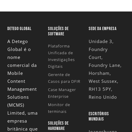
DETEGO GLOBAL
SOLUÇÕES DE
SEDE DA EMPRESA
SOFTWARE
A Detego
Unidade 3,
Plataforma
Global é o
Foundry
Unificada de
nome
Court,
Investigações
comercial da
Foundry Lane,
Digitais
Mobile
Horsham,
Gerente de
Content
West Sussex,
Casos para DFIR
Management
RH13 5PY,
Case Manager
Enterprise
Solutions
Reino Unido
(MCMS)
Monitor de
terminais
Limited
, uma
ESCRITÓRIOS
MUNDIAIS
empresa
SOLUÇÕES DE
britânica que
HARDWARE
Joanesburgo,