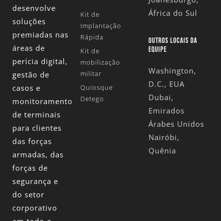
desenvolve
África do Sul
Kit de
soluções
Implantação
premiadas nas
Rápida
OUTROS LOCAIS DA
áreas de
EQUIPE
Kit de
perícia digital,
mobilização
Washington,
militar
gestão de
D.C., EUA
casos e
Quiosque
Dubai,
Detego
monitoramento
Emirados
de terminais
Árabes Unidos
para clientes
Nairóbi,
das forças
Quênia
armadas, das
forças de
segurança e
do setor
corporativo