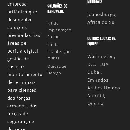
MUNDIAIS
empresa
SOLUÇÕES DE
britânica que
HARDWARE
Joanesburgo,
desenvolve
África do Sul
Kit de
soluções
Implantação
premiadas nas
Rápida
OUTROS LOCAIS DA
áreas de
EQUIPE
Kit de
perícia digital,
mobilização
Washington,
militar
gestão de
D.C., EUA
casos e
Quiosque
Dubai,
Detego
monitoramento
Emirados
de terminais
Árabes Unidos
para clientes
Nairóbi,
das forças
Quênia
armadas, das
forças de
segurança e
do setor