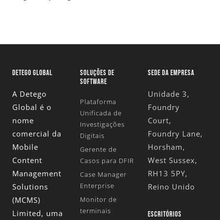
DETEGO GLOBAL
SOLUÇÕES DE
SEDE DA EMPRESA
SOFTWARE
A Detego
Unidade 3,
Plataforma
Global é o
Foundry
Unificada de
nome
Court,
Investigações
comercial da
Foundry Lane,
Digitais
Mobile
Horsham,
Gerente de
Content
West Sussex,
Casos para DFIR
Management
RH13 5PY,
Case Manager
Enterprise
Solutions
Reino Unido
(MCMS)
Monitor de
terminais
Limited
, uma
ESCRITÓRIOS