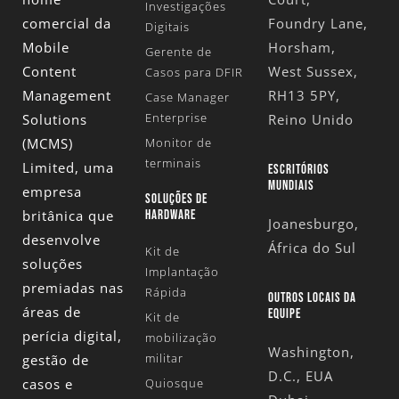
Investigações
comercial da
Foundry Lane,
Digitais
Mobile
Horsham,
Gerente de
Content
West Sussex,
Casos para DFIR
Management
RH13 5PY,
Case Manager
Enterprise
Solutions
Reino Unido
(MCMS)
Monitor de
terminais
Limited
, uma
ESCRITÓRIOS
MUNDIAIS
empresa
SOLUÇÕES DE
britânica que
HARDWARE
Joanesburgo,
desenvolve
África do Sul
Kit de
soluções
Implantação
premiadas nas
Rápida
OUTROS LOCAIS DA
áreas de
EQUIPE
Kit de
perícia digital,
mobilização
Washington,
militar
gestão de
D.C., EUA
casos e
Quiosque