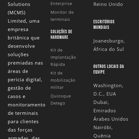
Enterprise
Solutions
Reino Unido
(MCMS)
Monitor de
terminais
Limited
, uma
ESCRITÓRIOS
MUNDIAIS
empresa
SOLUÇÕES DE
britânica que
HARDWARE
Joanesburgo,
desenvolve
África do Sul
Kit de
soluções
Implantação
premiadas nas
Rápida
OUTROS LOCAIS DA
áreas de
EQUIPE
Kit de
perícia digital,
mobilização
Washington,
militar
gestão de
D.C., EUA
casos e
Quiosque
Dubai,
Detego
monitoramento
Emirados
de terminais
Árabes Unidos
para clientes
Nairóbi,
das forças
Quênia
armadas, das