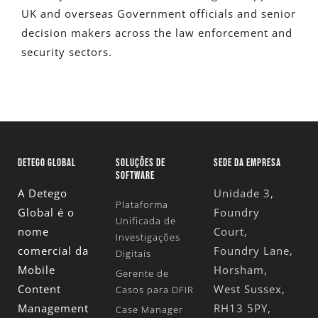
UK and overseas Government officials and senior
decision makers across the law enforcement and
security sectors.
DETEGO GLOBAL
SOLUÇÕES DE
SEDE DA EMPRESA
SOFTWARE
A Detego
Unidade 3,
Plataforma
Global é o
Foundry
Unificada de
nome
Court,
Investigações
comercial da
Foundry Lane,
Digitais
Mobile
Horsham,
Gerente de
Content
West Sussex,
Casos para DFIR
Management
RH13 5PY,
Case Manager