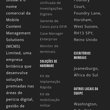
Unificada de
nome
Court,
Investigações
comercial da
Foundry Lane,
Digitais
Mobile
Horsham,
Gerente de
Content
West Sussex,
Casos para DFIR
Management
RH13 5PY,
Case Manager
Enterprise
Solutions
Reino Unido
(MCMS)
Monitor de
terminais
Limited
, uma
ESCRITÓRIOS
MUNDIAIS
empresa
SOLUÇÕES DE
britânica que
HARDWARE
Joanesburgo,
desenvolve
África do Sul
Kit de
soluções
Implantação
premiadas nas
Rápida
OUTROS LOCAIS DA
áreas de
EQUIPE
Kit de
perícia digital,
mobilização
Washington,
militar
gestão de