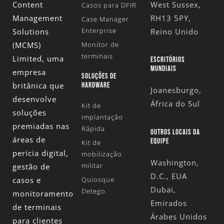
Content
West Sussex,
Casos para DFIR
Management
RH13 5PY,
Case Manager
Enterprise
Solutions
Reino Unido
(MCMS)
Monitor de
terminais
Limited
, uma
ESCRITÓRIOS
MUNDIAIS
empresa
SOLUÇÕES DE
britânica que
HARDWARE
Joanesburgo,
desenvolve
África do Sul
Kit de
soluções
Implantação
premiadas nas
Rápida
OUTROS LOCAIS DA
áreas de
EQUIPE
Kit de
perícia digital,
mobilização
Washington,
militar
gestão de
D.C., EUA
casos e
Quiosque
Dubai,
Detego
monitoramento
Emirados
de terminais
Árabes Unidos
para clientes