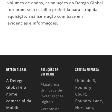
volumes de dados, as soluções da Detego Global
tornaram-se a escolha preferida para a rápida
aquisição, análise e ação com base em
evidências e informações.
DETEGO GLOBAL
SOLUÇÕES DE
SEDE DA EMPRESA
SOFTWARE
A Detego
Unidade 3,
Plataforma
Global é o
Foundry
Unificada de
nome
Court,
Investigações
comercial da
Foundry Lane,
Digitais
Mobile
Horsham,
Gerente de