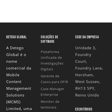
DETEGO GLOBAL
SOLUÇÕES DE
SEDE DA EMPRESA
SOFTWARE
A Detego
Unidade 3,
Plataforma
Global é o
Foundry
Unificada de
nome
Court,
Investigações
comercial da
Foundry Lane,
Digitais
Mobile
Horsham,
Gerente de
Content
West Sussex,
Casos para DFIR
Management
RH13 5PY,
Case Manager
Enterprise
Solutions
Reino Unido
(MCMS)
Monitor de
terminais
Limited
, uma
ESCRITÓRIOS