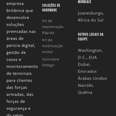
MUNDIAIS
empresa
SOLUÇÕES DE
britânica que
HARDWARE
Joanesburgo,
desenvolve
África do Sul
Kit de
soluções
Implantação
premiadas nas
Rápida
OUTROS LOCAIS DA
áreas de
EQUIPE
Kit de
perícia digital,
mobilização
Washington,
militar
gestão de
D.C., EUA
casos e
Quiosque
Dubai,
Detego
monitoramento
Emirados
de terminais
Árabes Unidos
para clientes
Nairóbi,
das forças
Quênia
armadas, das
forças de
segurança e
do setor