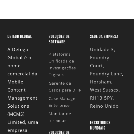
DETEGO GLOBAL
SOLUÇÕES DE
SEDE DA EMPRESA
SOFTWARE
A Detego
Unidade 3,
Plataforma
Global é o
Foundry
Unificada de
nome
Court,
Investigações
comercial da
Foundry Lane,
Digitais
Mobile
Horsham,
Gerente de
Content
West Sussex,
Casos para DFIR
Management
RH13 5PY,
Case Manager
Enterprise
Solutions
Reino Unido
(MCMS)
Monitor de
terminais
Limited
, uma
ESCRITÓRIOS
MUNDIAIS
empresa
SOLUÇÕES DE