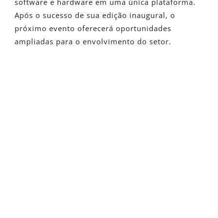
software e hardware em uma única plataforma.
Após o sucesso de sua edição inaugural, o
próximo evento oferecerá oportunidades
ampliadas para o envolvimento do setor.
É Novo No Detego?
Solicite uma versão de avaliação
totalmente funcional e veja como
nossas soluções podem transformar
suas investigações
Solicite Uma Versão De
Avaliação