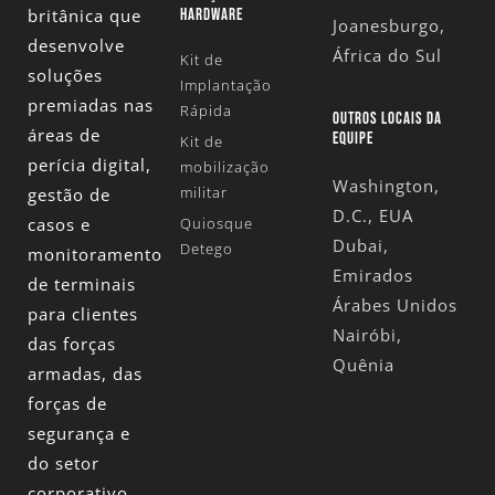
britânica que
HARDWARE
Joanesburgo,
desenvolve
África do Sul
Kit de
soluções
Implantação
premiadas nas
Rápida
OUTROS LOCAIS DA
áreas de
EQUIPE
Kit de
perícia digital,
mobilização
Washington,
militar
gestão de
D.C., EUA
casos e
Quiosque
Dubai,
Detego
monitoramento
Emirados
de terminais
Árabes Unidos
para clientes
Nairóbi,
das forças
Quênia
armadas, das
forças de
segurança e
do setor
corporativo