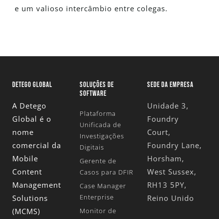
e um valioso intercâmbio entre colegas.
DETEGO GLOBAL
SOLUÇÕES DE
SEDE DA EMPRESA
SOFTWARE
A Detego
Unidade 3,
Plataforma
Global é o
Foundry
Unificada de
nome
Court,
Investigações
comercial da
Foundry Lane,
Digitais
Mobile
Horsham,
Gerente de
Content
West Sussex,
Casos para DFIR
Management
RH13 5PY,
Case Manager
Enterprise
Solutions
Reino Unido
(MCMS)
Monitor de