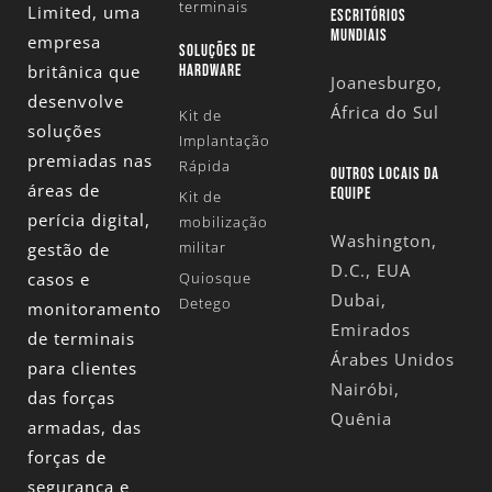
terminais
Limited
, uma
ESCRITÓRIOS
MUNDIAIS
empresa
SOLUÇÕES DE
britânica que
HARDWARE
Joanesburgo,
desenvolve
África do Sul
Kit de
soluções
Implantação
premiadas nas
Rápida
OUTROS LOCAIS DA
áreas de
EQUIPE
Kit de
perícia digital,
mobilização
Washington,
militar
gestão de
D.C., EUA
casos e
Quiosque
Dubai,
Detego
monitoramento
Emirados
de terminais
Árabes Unidos
para clientes
Nairóbi,
das forças
Quênia
armadas, das
forças de
segurança e