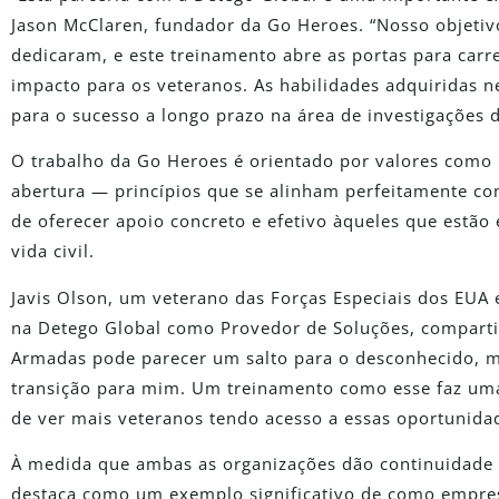
Jason McClaren, fundador da Go Heroes. “Nosso objetivo
dedicaram, e este treinamento abre as portas para carr
impacto para os veteranos. As habilidades adquiridas 
para o sucesso a longo prazo na área de investigações di
O trabalho da Go Heroes é orientado por valores como 
abertura — princípios que se alinham perfeitamente c
de oferecer apoio concreto e efetivo àqueles que estão 
vida civil.
Javis Olson, um veterano das Forças Especiais dos EUA e
na Detego Global como Provedor de Soluções, compartil
Armadas pode parecer um salto para o desconhecido, ma
transição para mim. Um treinamento como esse faz uma
de ver mais veteranos tendo acesso a essas oportunida
À medida que ambas as organizações dão continuidade 
destaca como um exemplo significativo de como empres