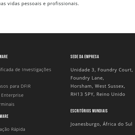
as vidas pessoais e profissionais.
TWARE
SEDE DA EMPRESA
ificada de Investigações
Unidade 3, Foundry Court,
Foundry Lane,
Horsham, West Sussex,
sos para DFIR
RH13 5PY, Reino Unido
 Enterprise
rminais
ESCRITÓRIOS MUNDIAIS
DWARE
Joanesburgo, África do Sul
tação Rápida