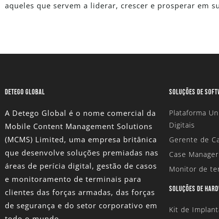
aqueles que servem a liderar, crescer e prosperar em su
DETEGO GLOBAL
SOLUÇÕES DE SOF
A Detego Global é o nome comercial da
Plataforma Un
Digitais
Mobile Content Management Solutions
(MCMS) Limited
, uma empresa britânica
Gerente de Ca
que desenvolve soluções premiadas nas
Case Manager
áreas de perícia digital, gestão de casos
Monitor de te
e monitoramento de terminais para
SOLUÇÕES DE HAR
clientes das forças armadas, das forças
de segurança e do setor corporativo em
Kit de Implan
todo o mundo.