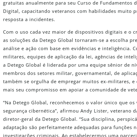
gratuitas anualmente para seu Curso de Fundamentos de
Digital, capacitando veteranos com habilidades muito 
resposta a incidentes.
Com o uso cada vez maior de dispositivos digitais e o 
as soluções da Detego Global tornaram-se a escolha pre
análise e ação com base em evidências e inteligência. 
militares, equipes de aplicação da lei, agências de int
a Detego Global é liderada por uma equipe sênior de ní
membros dos setores militar, governamental, de aplicaç
também se orgulha de empregar muitos ex-militares, e e
mais seu compromisso em apoiar a comunidade de vet
“Na Detego Global, reconhecemos o valor único que os 
segurança cibernética”, afirmou Andy Lister, veterano d
diretor-geral da Detego Global. “Sua disciplina, perspic
adaptação são perfeitamente adequadas para funções nas
investigações criminais. Ao estabelecermos uma parce