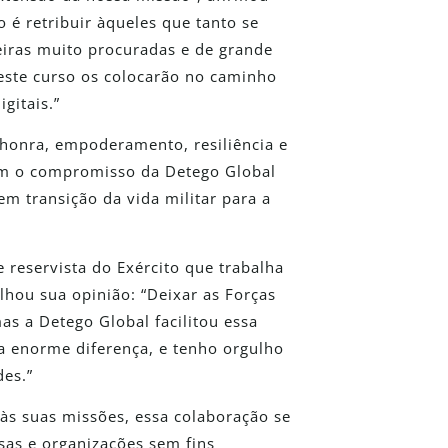
 é retribuir àqueles que tanto se
eiras muito procuradas e de grande
neste curso os colocarão no caminho
gitais.”
honra, empoderamento, resiliência e
om o compromisso da Detego Global
em transição da vida militar para a
 reservista do Exército que trabalha
hou sua opinião: “Deixar as Forças
s a Detego Global facilitou essa
 enorme diferença, e tenho orgulho
des.”
às suas missões, essa colaboração se
as e organizações sem fins