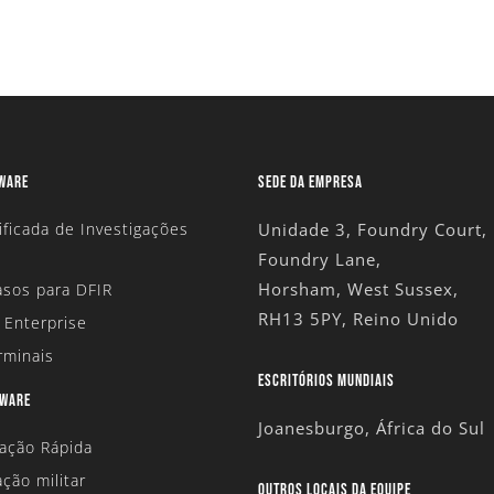
TWARE
SEDE DA EMPRESA
ificada de Investigações
Unidade 3, Foundry Court,
Foundry Lane,
Horsham, West Sussex,
sos para DFIR
RH13 5PY, Reino Unido
 Enterprise
rminais
ESCRITÓRIOS MUNDIAIS
DWARE
Joanesburgo, África do Sul
tação Rápida
ação militar
OUTROS LOCAIS DA EQUIPE