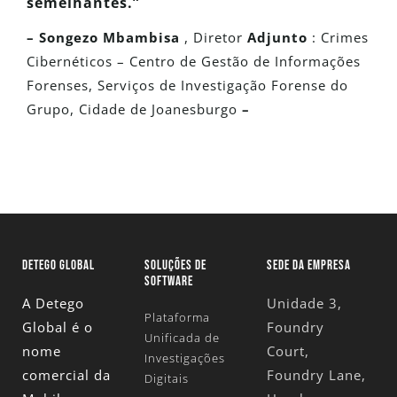
semelhantes.”
– Songezo Mbambisa
, Diretor
Adjunto
: Crimes
Cibernéticos – Centro de Gestão de Informações
Forenses, Serviços de Investigação Forense do
Grupo, Cidade de Joanesburgo
–
DETEGO GLOBAL
SOLUÇÕES DE
SEDE DA EMPRESA
SOFTWARE
A Detego
Unidade 3,
Plataforma
Global é o
Foundry
Unificada de
nome
Court,
Investigações
comercial da
Foundry Lane,
Digitais