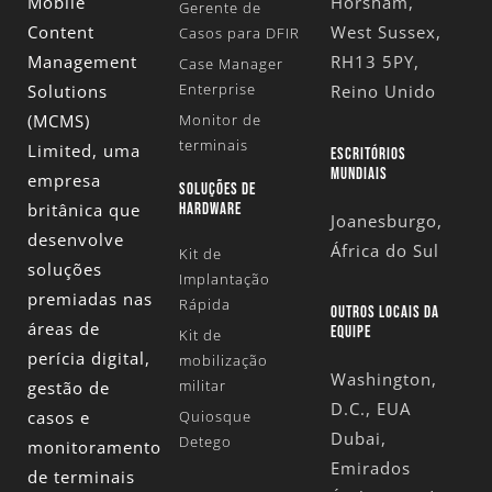
Mobile
Horsham,
Gerente de
Content
West Sussex,
Casos para DFIR
Management
RH13 5PY,
Case Manager
Enterprise
Solutions
Reino Unido
(MCMS)
Monitor de
terminais
Limited
, uma
ESCRITÓRIOS
MUNDIAIS
empresa
SOLUÇÕES DE
britânica que
HARDWARE
Joanesburgo,
desenvolve
África do Sul
Kit de
soluções
Implantação
premiadas nas
Rápida
OUTROS LOCAIS DA
áreas de
EQUIPE
Kit de
perícia digital,
mobilização
Washington,
militar
gestão de
D.C., EUA
casos e
Quiosque
Dubai,
Detego
monitoramento
Emirados
de terminais