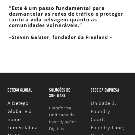
“Este é um passo fundamental para
desmantelar as redes de tráfico e proteger
tanto a vida selvagem quanto as
comunidades vulneráveis.”
–
Steven Galster, fundador
da Freeland –
DETEGO GLOBAL
SOLUÇÕES DE
SEDE DA EMPRESA
SOFTWARE
A Detego
Unidade 3,
Plataforma
Global é o
Foundry
Unificada de
nome
Court,
Investigações
comercial da
Foundry Lane,
Digitais