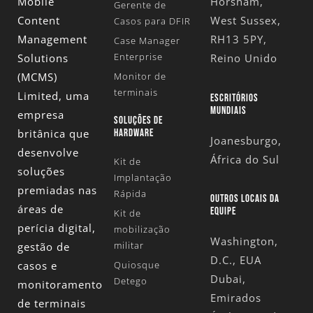
Mobile
Horsham,
Gerente de
Content
West Sussex,
Casos para DFIR
Management
RH13 5PY,
Case Manager
Enterprise
Solutions
Reino Unido
(MCMS)
Monitor de
terminais
Limited
, uma
ESCRITÓRIOS
MUNDIAIS
empresa
SOLUÇÕES DE
britânica que
HARDWARE
Joanesburgo,
desenvolve
África do Sul
Kit de
soluções
Implantação
premiadas nas
Rápida
OUTROS LOCAIS DA
áreas de
EQUIPE
Kit de
perícia digital,
mobilização
Washington,
militar
gestão de
D.C., EUA
casos e
Quiosque
Dubai,
Detego
monitoramento
Emirados
de terminais