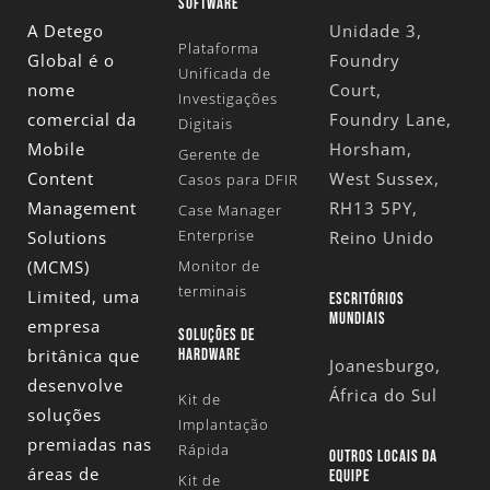
SOFTWARE
A Detego
Unidade 3,
Plataforma
Global é o
Foundry
Unificada de
nome
Court,
Investigações
comercial da
Foundry Lane,
Digitais
Mobile
Horsham,
Gerente de
Content
West Sussex,
Casos para DFIR
Management
RH13 5PY,
Case Manager
Enterprise
Solutions
Reino Unido
(MCMS)
Monitor de
terminais
Limited
, uma
ESCRITÓRIOS
MUNDIAIS
empresa
SOLUÇÕES DE
britânica que
HARDWARE
Joanesburgo,
desenvolve
África do Sul
Kit de
soluções
Implantação
premiadas nas
Rápida
OUTROS LOCAIS DA
áreas de
EQUIPE
Kit de