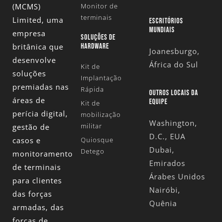
(MCMS)
Monitor de
terminais
Limited
, uma
ESCRITÓRIOS
MUNDIAIS
empresa
SOLUÇÕES DE
britânica que
HARDWARE
Joanesburgo,
desenvolve
África do Sul
Kit de
soluções
Implantação
premiadas nas
Rápida
OUTROS LOCAIS DA
áreas de
EQUIPE
Kit de
perícia digital,
mobilização
Washington,
militar
gestão de
D.C., EUA
casos e
Quiosque
Dubai,
Detego
monitoramento
Emirados
de terminais
Árabes Unidos
para clientes
Nairóbi,
das forças
Quênia
armadas, das
forças de