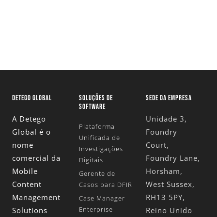
Avaliação
DETEGO GLOBAL
SOLUÇÕES DE
SEDE DA EMPRESA
SOFTWARE
A Detego
Unidade 3,
Plataforma
Global é o
Foundry
Unificada de
nome
Court,
Investigações
comercial da
Foundry Lane,
Digitais
Mobile
Horsham,
Gerente de
Content
West Sussex,
Casos para DFIR
Management
RH13 5PY,
Case Manager
Enterprise
Solutions
Reino Unido