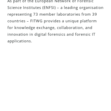
As part of the European Network of Forensic
Science Institutes (ENFSI) – a leading organisation
representing 73 member laboratories from 39
countries – FITWG provides a unique platform
for knowledge exchange, collaboration, and
innovation in digital forensics and forensic IT
applications.
É Novo No Detego?
Solicite uma versão de avaliação
totalmente funcional e veja como
nossas soluções podem transformar
suas investigações
Solicite Uma Versão De