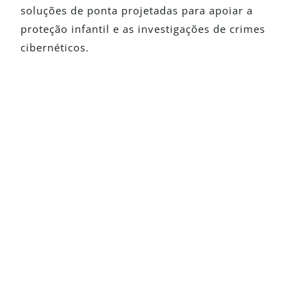
soluções de ponta projetadas para apoiar a
proteção infantil e as investigações de crimes
cibernéticos.
É Novo No Detego?
Solicite uma versão de avaliação
totalmente funcional e veja como
nossas soluções podem transformar
suas investigações
Solicite Uma Versão De
Avaliação