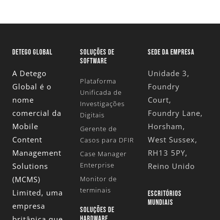
DETEGO GLOBAL
SOLUÇÕES DE
SEDE DA EMPRESA
SOFTWARE
A Detego
Unidade 3,
Plataforma
Global é o
Foundry
Unificada de
nome
Court,
Investigações
comercial da
Foundry Lane,
Digitais
Mobile
Horsham,
Gerente de
Content
West Sussex,
Casos para DFIR
Management
RH13 5PY,
Case Manager
Enterprise
Solutions
Reino Unido
(MCMS)
Monitor de
terminais
Limited
, uma
ESCRITÓRIOS
MUNDIAIS
empresa
SOLUÇÕES DE
britânica que
HARDWARE