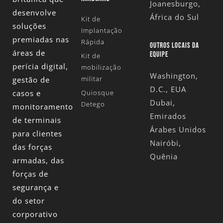
Joanesburgo,
desenvolve
África do Sul
Kit de
soluções
Implantação
premiadas nas
Rápida
OUTROS LOCAIS DA
áreas de
EQUIPE
Kit de
perícia digital,
mobilização
Washington,
militar
gestão de
D.C., EUA
casos e
Quiosque
Dubai,
Detego
monitoramento
Emirados
de terminais
Árabes Unidos
para clientes
Nairóbi,
das forças
Quênia
armadas, das
forças de
segurança e
do setor
corporativo