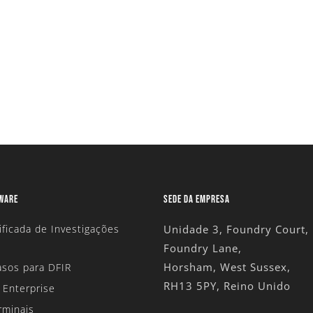
estigações
valiação
TWARE
SEDE DA EMPRESA
ificada de Investigações
Unidade 3, Foundry Court,
Foundry Lane,
Horsham, West Sussex,
sos para DFIR
RH13 5PY, Reino Unido
 Enterprise
rminais