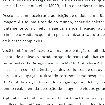
perícia forense móvel da MSAB, a fim de acelerar as inv
Descubra como acelerar a aquisição de dados com o Ball
imagem digital mais rápida do mundo, capaz de coleta
juntamente com o Field Triage para a identificação rápi
crimes e o Media Acquisition para otimizar a captura d
ambientes complexos.
Você também terá acesso a uma apresentação detalhada
pacote de análise avançada projetado para trabalhar c
ferramentas da Detego quanto da MSAB. O Analyse AI+ 
processem com eficiência grandes conjuntos de dados e
para a investigação, utilizando recursos como pesquisa
OCR multilíngue, detecção de esteganografia, detecção 
tempo real, além da detecção de imagens e vídeos gerad
A plataforma também apresenta o Artefact_Compare, pe
analisem instantâneos dos dispositivos antes e depois d