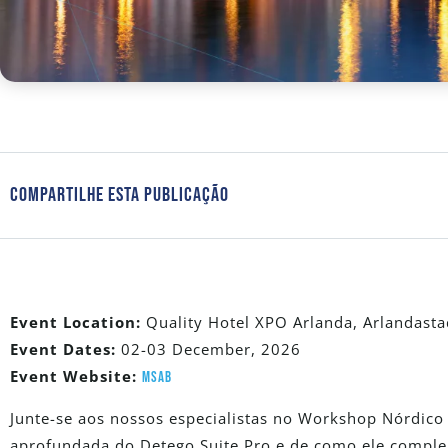
Compartilhe Esta Publicação
Event Location:
Quality Hotel XPO Arlanda, Arlandast
Event Dates:
02-03 December, 2026
Event Website:
MSAB
Junte-se aos nossos especialistas no Workshop Nórdic
aprofundada do Detego Suite Pro e de como ele comple