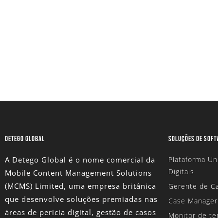
podem transformar suas inv
Solicite Uma Versão De A
DETEGO GLOBAL
SOLUÇÕES DE SOF
A Detego Global é o nome comercial da
Plataforma Un
Digitais
Mobile Content Management Solutions
(MCMS) Limited
, uma empresa britânica
Gerente de Ca
que desenvolve soluções premiadas nas
Case Manager
áreas de perícia digital, gestão de casos
Monitor de te