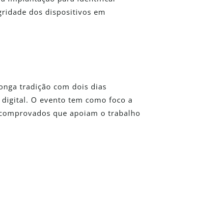
egridade dos dispositivos em
nga tradição com dois dias
 digital. O evento tem como foco a
s comprovados que apoiam o trabalho
tego?
onal e veja como nossas soluções